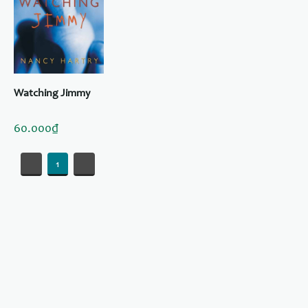
Watching Jimmy
60.000₫
«
1
»